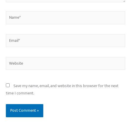
Name*
Email*
Website
Save my name, email, and website in this browser for the next
time I comment.
बिहार के इन 2 हजार
विश्व का सबसे अमीर
दंतेवाड़ा एक बा
लोगों का धर्म क्या है?
क्रिकेट बोर्ड कौन सा
नक्सली हमले स