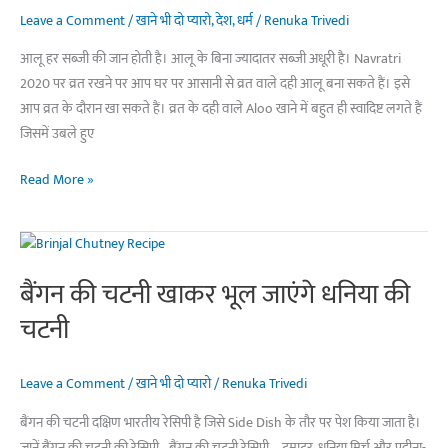
कच्चे
Leave a Comment
/
खाने भी दो प्यारो
,
देश
,
धर्म
/
Renuka Trivedi
केले
की
आलू हर सब्जी की जान होती है। आलू के बिना ज्यादातर सब्जी अधूरी है। Navratri
टिक्की
2020 पर व्रत रखने पर आप घर पर आसानी से व्रत वाले दही आलू बना सकते हैं। इसे
आप व्रत के दौरान खा सकते हैं। व्रत के दही वाले Aloo खाने में बहुत ही स्वादिष्ट लगते हैं
जिसमें उबले हुए
नवरात्रि
Read More »
पर
बनाएं
व्रत
वाले
बैंगन की चटनी खाकर भूल जाएंगे धनिया की
दही
चटनी
आलू
Leave a Comment
/
खाने भी दो प्यारो
/
Renuka Trivedi
बैंगन की चटनी दक्षिण भारतीय रेसिपी है जिसे Side Dish के तौर पर पेश किया जाता है।
जानें बैंगन की चटनी की रेसिपी… बैंगन की चटनी रेसिपी – टमाटर, धनिया मिर्च और पुदीना-