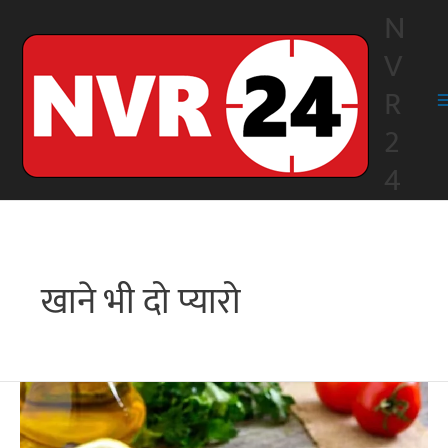
Skip
N
to
V
content
R
2
4
खाने भी दो प्यारो