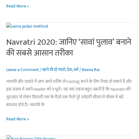
सर्दियों
Read More »
में
जरूर
खाएं
‘मेथी
Navratri 2020: जानिए ‘सावां पुलाव’ बनाने
का
की सबसे आसान तरीका
पराठा’,
जानिए
क्या
Leave a Comment
/
खाने भी दो प्यारो
,
देश
,
धर्म
/
Beena Rai
है
नवरात्रि और दशहरे में आप अपने तरीके से Fasting करने के लिए तैयार हो सकते हैं और
फायदें
इस उत्सव में अपने Health को न भूलें। यह याद रखना बहुत जरूरी है कि Navratri की
शुरुआत से लेकर दिवाली तक के दिनों तक फैले पूरे त्योहारी सीजन में मौसम में बड़े
बदलाव होते हैं। नवरात्रि के
Navratri
Read More »
2020:
जानिए