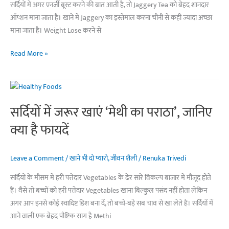
सर्दियों में अगर एनर्जी बूस्ट करने की बात आती है, तो Jaggery Tea को बेहद शानदार
ऑप्शन माना जाता है। खाने में Jaggery का इस्तेमाल करना चीनी से कहीं ज्यादा अच्छा
माना जाता है। Weight Lose करने से
सर्दियों
Read More »
में
गुड़
की
चाय
सर्दियों में जरूर खाएं ‘मेथी का पराठा’, जानिए
देगी
क्या है फायदें
गर्माहट
का
एहसास,जानिए
Leave a Comment
/
खाने भी दो प्यारो
,
जीवन शैली
/
Renuka Trivedi
बनाने
सर्दियों के मौसम में हरी पत्तेदार Vegetables के ढेर सारे विकल्प बाजार में मौजूद होते
का
हैं। वैसे तो बच्चों को हरी पत्तेदार Vegetables खाना बिल्कुल पसंद नहीं होता लेकिन
आसान
अगर आप इनसे कोई स्वादिष्ट डिश बना दें, तो बच्चे-बड़े सब चाव से खा लेते हैं। सर्दियों में
तरीका
आने वाली एक बेहद पौष्टिक साग है Methi