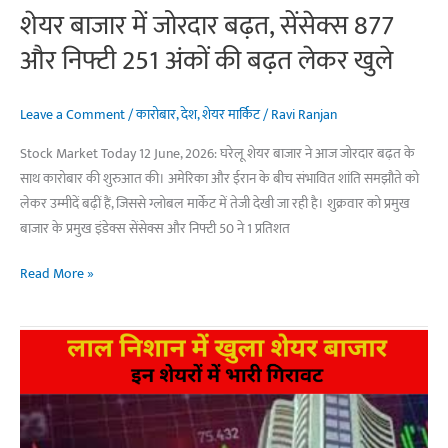
बड़ा
शेयर बाजार में जोरदार बढ़त, सेंसेक्स 877
खुलासा
और निफ्टी 251 अंकों की बढ़त लेकर खुले
Leave a Comment
/
कारोबार
,
देश
,
शेयर मार्किट
/
Ravi Ranjan
Stock Market Today 12 June, 2026: घरेलू शेयर बाजार ने आज जोरदार बढ़त के
साथ कारोबार की शुरुआत की। अमेरिका और ईरान के बीच संभावित शांति समझौते को
लेकर उम्मीदें बढ़ीं हैं, जिससे ग्लोबल मार्केट में तेजी देखी जा रही है। शुक्रवार को प्रमुख
बाजार के प्रमुख इंडेक्स सेंसेक्स और निफ्टी 50 ने 1 प्रतिशत
शेयर
Read More »
बाजार
में
जोरदार
बढ़त,
सेंसेक्स
877