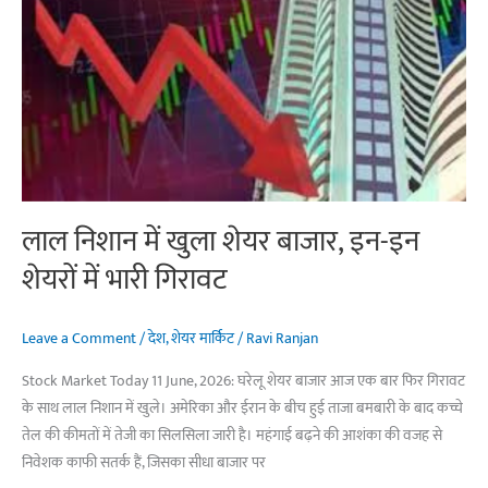
और
निफ्टी
251
अंकों
की
बढ़त
लेकर
खुले
लाल निशान में खुला शेयर बाजार, इन-इन
शेयरों में भारी गिरावट
Leave a Comment
/
देश
,
शेयर मार्किट
/
Ravi Ranjan
Stock Market Today 11 June, 2026: घरेलू शेयर बाजार आज एक बार फिर गिरावट
के साथ लाल निशान में खुले। अमेरिका और ईरान के बीच हुई ताजा बमबारी के बाद कच्चे
तेल की कीमतों में तेजी का सिलसिला जारी है। महंगाई बढ़ने की आशंका की वजह से
निवेशक काफी सतर्क हैं, जिसका सीधा बाजार पर