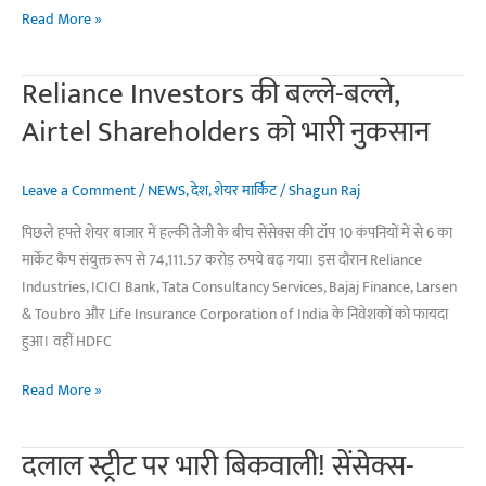
Stock
Read More »
स्टॉक्स
Market
ने
Opening
मचाया
Reliance Investors की बल्ले-बल्ले,
Bell:
धमाल
Airtel Shareholders को भारी नुकसान
सेंसेक्स
की
शानदार
Leave a Comment
/
NEWS
,
देश
,
शेयर मार्किट
/
Shagun Raj
छलांग,
पिछले हफ्ते शेयर बाजार में हल्की तेजी के बीच सेंसेक्स की टॉप 10 कंपनियों में से 6 का
निफ्टी
मार्केट कैप संयुक्त रूप से 74,111.57 करोड़ रुपये बढ़ गया। इस दौरान Reliance
23,600
Industries, ICICI Bank, Tata Consultancy Services, Bajaj Finance, Larsen
के
& Toubro और Life Insurance Corporation of India के निवेशकों को फायदा
ऊपर
हुआ। वहीं HDFC
Reliance
Read More »
Investors
की
दलाल स्ट्रीट पर भारी बिकवाली! सेंसेक्स-
बल्ले-