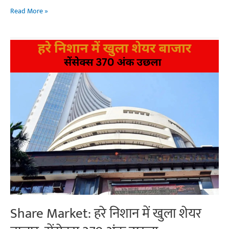
लाल
Read More »
निशान
में
खुला
शेयर
बाजार,
इन-
इन
शेयरों
में
भारी
गिरावट
Share Market: हरे निशान में खुला शेयर