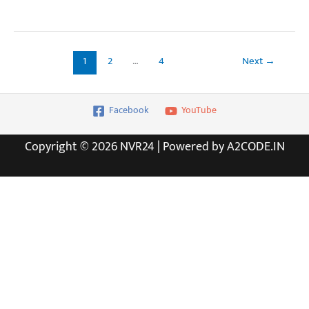
निराश
Market
Crash:
टॉप
1
2
…
4
Next
→
कंपनियों
में
भारी
Facebook
YouTube
गिरावट,
TCS
Copyright © 2026 NVR24 | Powered by A2CODE.IN
को
सबसे
बड़ा
नुकसान