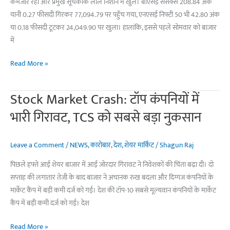
कमजोर रही और प्रमुख सूचकांक लाल निशान में खुले। बीएसई सेंसेक्स 208.84 अंक
गिरावट,
यानी 0.27 फीसदी गिरकर 77,094.79 पर पहुँच गया, एनएसई निफ्टी 50 भी 42.80 अंक
जानिए
या 0.18 फीसदी टूटकर 24,049.90 पर खुला। हालांकि, इससे पहले सोमवार को बाजार
5
में
बड़े
कारण
Stock
Read More »
Market
Today:
Stock Market Crash: टॉप कंपनियों में
लाल
भारी गिरावट, TCS को सबसे बड़ा नुकसान
निशान
में
बाजार
Leave a Comment
/
NEWS
,
कारोबार
,
देश
,
शेयर मार्किट
/
Shagun Raj
की
पिछले हफ्ते आई शेयर बाजार में आई जोरदार गिरावट ने निवेशकों की चिंता बढ़ा दी। दो
शुरुआत,
सप्ताह की लगातार तेजी के बाद बाजार ने अचानक रुख बदला और दिग्गज कंपनियों के
इन
मार्केट कैंप में बड़ी कमी दर्ज को गई। देश की टॉप-10 सबसे मूल्यवान कंपनियों के मार्केट
शेयरों
कैंप में बड़ी कमी दर्ज को गई। देश
ने
किया
Stock
Read More »