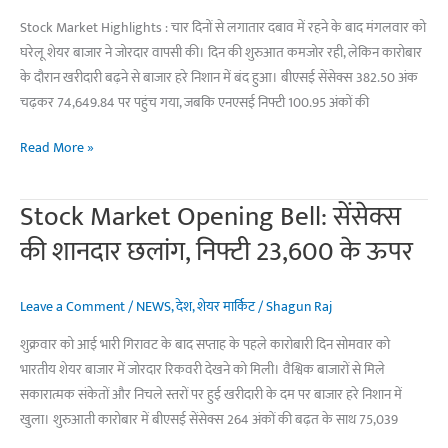
370
Stock Market Highlights : चार दिनों से लगातार दबाव में रहने के बाद मंगलवार को
अंक
घरेलू शेयर बाजार ने जोरदार वापसी की। दिन की शुरुआत कमजोर रही, लेकिन कारोबार
उछला
के दौरान खरीदारी बढ़ने से बाजार हरे निशान में बंद हुआ। बीएसई सेंसेक्स 382.50 अंक
चढ़कर 74,649.84 पर पहुंच गया, जबकि एनएसई निफ्टी 100.95 अंकों की
शेयर
Read More »
बाजार
में
Stock Market Opening Bell: सेंसेक्स
शानदार
की शानदार छलांग, निफ्टी 23,600 के ऊपर
तेजी!
सेंसेक्स
382
Leave a Comment
/
NEWS
,
देश
,
शेयर मार्किट
/
Shagun Raj
और
शुक्रवार को आई भारी गिरावट के बाद सप्ताह के पहले कारोबारी दिन सोमवार को
निफ्टी
भारतीय शेयर बाजार में जोरदार रिकवरी देखने को मिली। वैश्विक बाजारों से मिले
101
सकारात्मक संकेतों और निचले स्तरों पर हुई खरीदारी के दम पर बाजार हरे निशान में
अंक
खुला। शुरुआती कारोबार में बीएसई सेंसेक्स 264 अंकों की बढ़त के साथ 75,039
उछले,
IT