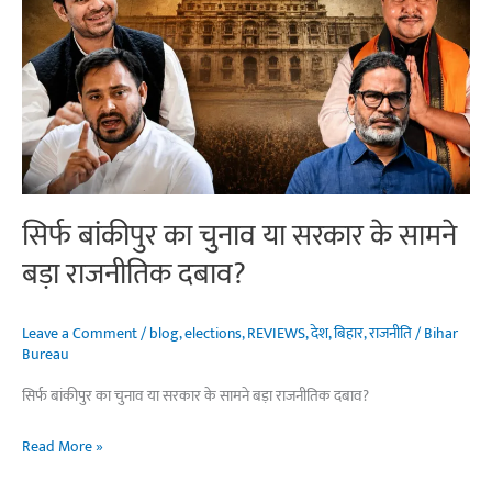
सख्ती
के
आगे
झुकी
बिहार
सरकार?
देवेश
कुमार
का
सिर्फ बांकीपुर का चुनाव या सरकार के सामने
इस्तीफा
बड़ा राजनीतिक दबाव?
और
दीपक
प्रकाश
Leave a Comment
/
blog
,
elections
,
REVIEWS
,
देश
,
बिहार
,
राजनीति
/
Bihar
Bureau
का
मंत्री
सिर्फ बांकीपुर का चुनाव या सरकार के सामने बड़ा राजनीतिक दबाव?
पद
सिर्फ
Read More »
बांकीपुर