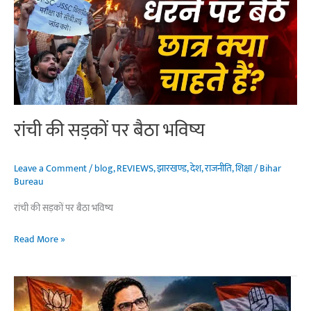
रांची की सड़कों पर बैठा भविष्य
Leave a Comment
/
blog
,
REVIEWS
,
झारखण्ड
,
देश
,
राजनीति
,
शिक्षा
/
Bihar
Bureau
रांची की सड़कों पर बैठा भविष्य
रांची
Read More »
की
सड़कों
पर
बैठा