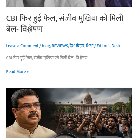
कंट्रोल?
CBI फिर हुई फेल, संजीव मुखिया को मिली
बेल- विश्लेषण
Leave a Comment
/
blog
,
REVIEWS
,
देश
,
बिहार
,
शिक्षा
/
Editor's Desk
CBI फिर हुई फेल, संजीव मुखिया को मिली बेल- विश्लेषण
CBI
Read More »
फिर
हुई
फेल,
संजीव
मुखिया
को
मिली
बेल-