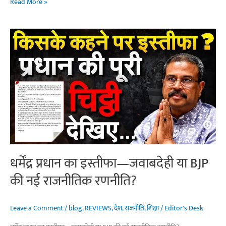
बांकीपुर
Read More »
उपचुनाव
@का
नया
चुनावी
गणित
धर्मेंद्र प्रधान का इस्तीफा—जवाबदेही या BJP
की नई राजनीतिक रणनीति?
Leave a Comment
/
blog
,
REVIEWS
,
देश
,
राजनीति
,
शिक्षा
/
Editor's Desk