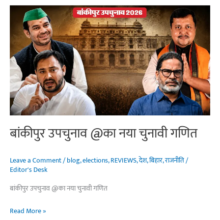
का
चुनाव
या
सरकार
के
सामने
बड़ा
राजनीतिक
दबाव?
बांकीपुर उपचुनाव @का नया चुनावी गणित
Leave a Comment
/
blog
,
elections
,
REVIEWS
,
देश
,
बिहार
,
राजनीति
/
Editor's Desk
बांकीपुर उपचुनाव @का नया चुनावी गणित
बांकीपुर
Read More »