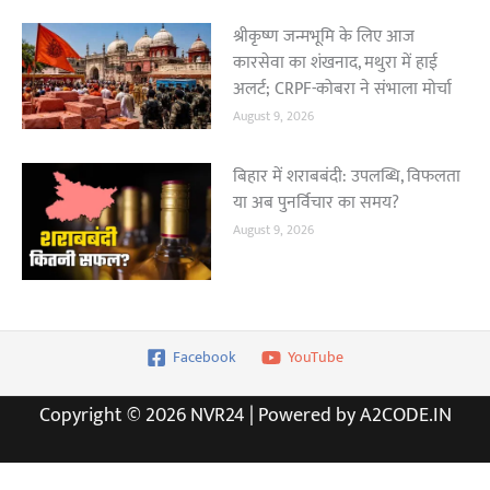
श्रीकृष्ण जन्मभूमि के लिए आज
कारसेवा का शंखनाद, मथुरा में हाई
अलर्ट; CRPF-कोबरा ने संभाला मोर्चा
August 9, 2026
बिहार में शराबबंदी: उपलब्धि, विफलता
या अब पुनर्विचार का समय?
August 9, 2026
Facebook
YouTube
Copyright © 2026 NVR24 | Powered by A2CODE.IN