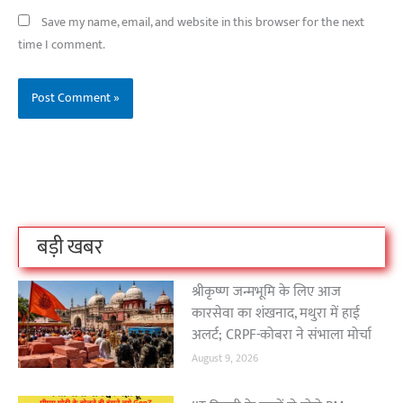
Save my name, email, and website in this browser for the next
time I comment.
बिहार के इन 2 हजार
विश्व का सबसे अमीर
दंतेवाड़ा एक बा
लोगों का धर्म क्या है?
क्रिकेट बोर्ड कौन सा
नक्सली हमले स
है?
उठा
On Oct 3, 2023
On Sep 26, 2023
On Apr 26, 2023
बड़ी खबर
श्रीकृष्ण जन्मभूमि के लिए आज
कारसेवा का शंखनाद, मथुरा में हाई
अलर्ट; CRPF-कोबरा ने संभाला मोर्चा
August 9, 2026