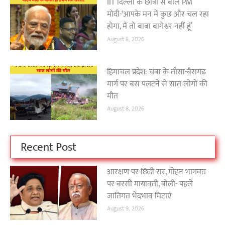
IIT दिल्ली के छात्रों से बोले PM
मोदी-‘आपके मन में कुछ और चल रहा
होगा, मैं तो बाबा बागेश्वर नहीं हूं’
August 8, 2026
हिमाचल प्रदेश: चंबा के तीसा-बैरागढ़
मार्ग पर बस पलटने से सात लोगों की
मौत
August 8, 2026
Recent Post
आरक्षण पर छिड़ी रार, मोहन भागवत
पर बरसीं मायावती, बोलीं- पहले
जातिगत भेदभाव मिटाएं
August 9, 2026