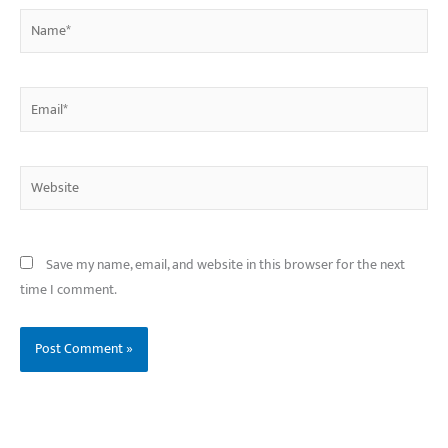
Name*
Email*
Website
Save my name, email, and website in this browser for the next
time I comment.
बिहार के इन 2 हजार
विश्व का सबसे अमीर
दंतेवाड़ा एक बा
लोगों का धर्म क्या है?
क्रिकेट बोर्ड कौन सा
नक्सली हमले स
है?
उठा