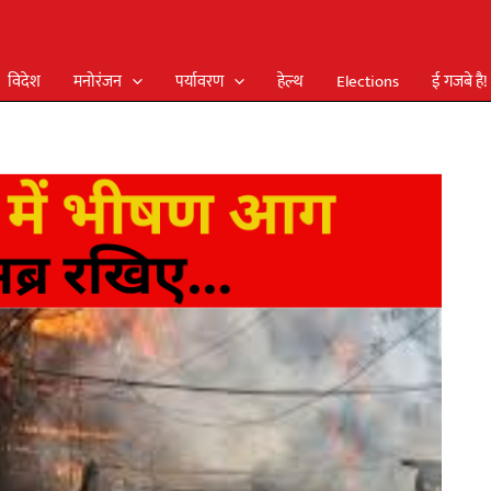
विदेश
मनोरंजन
पर्यावरण
हेल्थ
Elections
ई गजबे है!