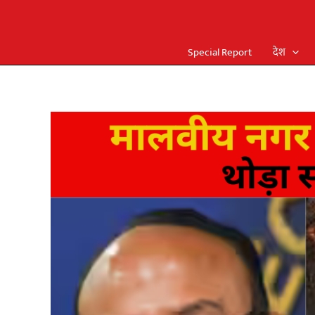
Special Report
देश