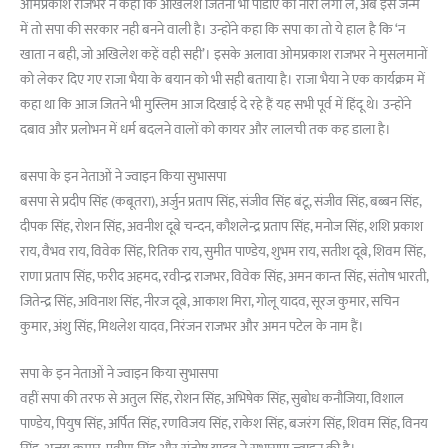
ओमप्रकाश राजभर ने कहा कि अखिलेश जितना भी पीडीए का नारा लगा लें, अब इस जन्म
में तो सपा की सरकार नही बनने वाली है। उन्होंने कहा कि सपा का तो ये हाल है कि ‘न
खाता न बही, जो अखिलेश कहें वही सही’। इसके अलावा ओमप्रकाश राजभर ने मुसलमानों
को लेकर दिए गए राजा भैया के बयान को भी सही बताया है। राजा भैया ने एक कार्यक्रम में
कहा था कि आज जितने भी मुस्लिम आज दिखाई दे रहे हैं यह सभी पूर्व में हिंदू थे। उन्होंने
दबाव और प्रलोभन में धर्म बदलने वालों को कायर और लालची तक कह डाला है।
बसपा के इन नेताओं ने ज्वाइन किया सुभासपा
बसपा से प्रदीप सिंह (कबूतरा), अर्जुन प्रताप सिंह, संजीव सिंह बंटू, संजीव सिंह, बब्बन सिंह,
दीपक सिंह, रोशन सिंह, अवनीश दूबे चन्दन, कौशलेन्द्र प्रताप सिंह, मनोज सिंह, शशि प्रकाश
राय, वैभव राय, विवेक सिंह, रितिक राय, सुमीत पाण्डेय, शुभम राय, सतीश दूबे, शिवम सिंह,
राणा प्रताप सिंह, फरीद अहमद, रवीन्द्र राजभर, विवेक सिंह, अमन कान्त सिंह, संतोष भारती,
जितेन्द्र सिंह, अविनाश सिंह, नीरज दूबे, आकाश मिरा, गोलू यादव, सूरज कुमार, सचिन
कुमार, अंशु सिंह, मिथलेश यादव, निरंजन राजभर और अमन पटेल के नाम हैं।
सपा के इन नेताओं ने ज्वाइन किया सुभासपा
वहीं सपा की तरफ से अतुल सिंह, रोशन सिंह, अभिषेक सिंह, सुबोध कनौजिया, विशाल
पाण्डेय, पियुष सिंह, अर्पित सिंह, रणविजय सिंह, राकेश सिंह, बजरंग सिंह, शिवम सिंह, विनय