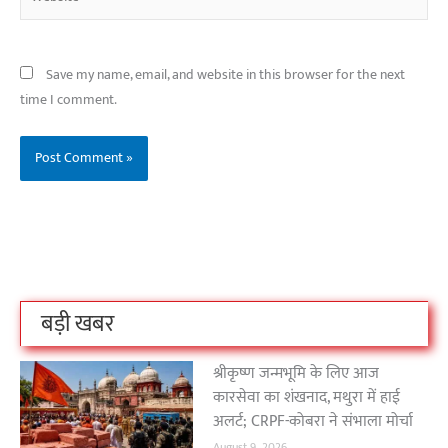
Save my name, email, and website in this browser for the next
time I comment.
बिहार के इन 2 हजार
विश्व का सबसे अमीर
दंतेवाड़ा एक बा
लोगों का धर्म क्या है?
क्रिकेट बोर्ड कौन सा
नक्सली हमले स
है?
उठा
On Oct 3, 2023
On Sep 26, 2023
On Apr 26, 2023
बड़ी खबर
श्रीकृष्ण जन्मभूमि के लिए आज
कारसेवा का शंखनाद, मथुरा में हाई
अलर्ट; CRPF-कोबरा ने संभाला मोर्चा
August 9, 2026