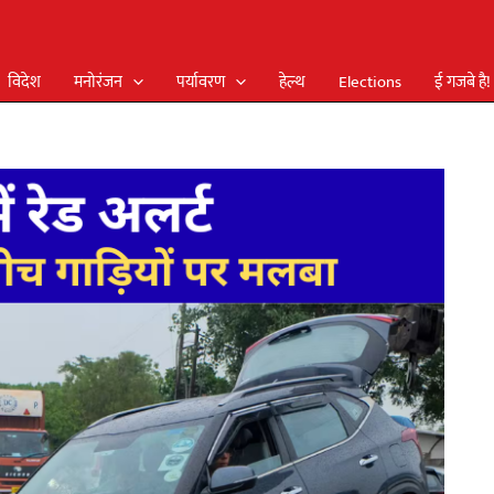
विदेश
मनोरंजन
पर्यावरण
हेल्थ
Elections
ई गजबे है!