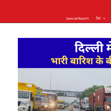
Special Report
देश