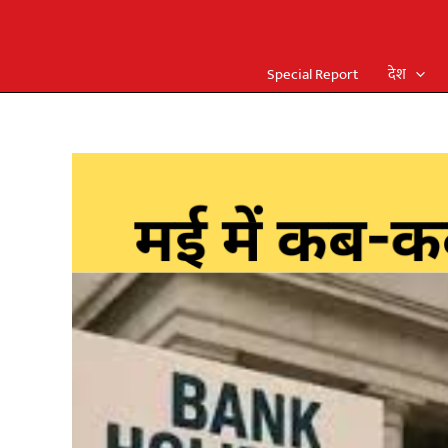
Special Report
देश