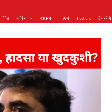
विदेश
मनोरंजन
पर्यावरण
हेल्थ
Elections
ई गजबे है!