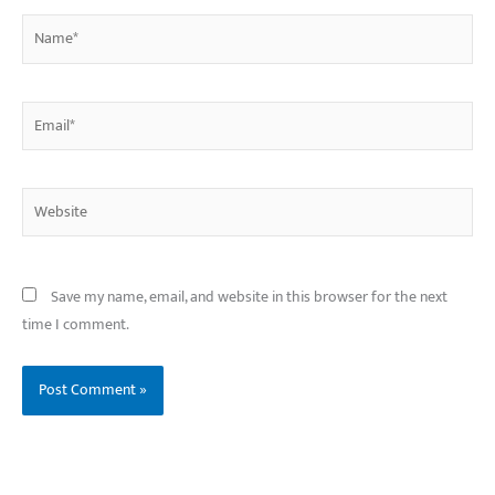
Name*
Email*
Website
Save my name, email, and website in this browser for the next
time I comment.
बिहार के इन 2 हजार
विश्व का सबसे अमीर
दंतेवाड़ा एक बा
लोगों का धर्म क्या है?
क्रिकेट बोर्ड कौन सा
नक्सली हमले स
है?
उठा