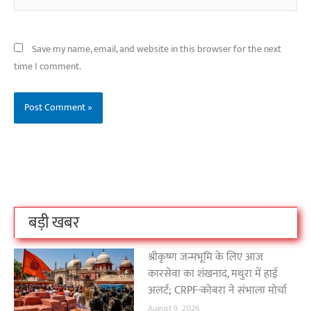
Save my name, email, and website in this browser for the next
time I comment.
बिहार के इन 2 हजार
विश्व का सबसे अमीर
दंतेवाड़ा एक बा
लोगों का धर्म क्या है?
क्रिकेट बोर्ड कौन सा
नक्सली हमले स
है?
उठा
On Oct 3, 2023
On Sep 26, 2023
On Apr 26, 2023
बड़ी खबर
श्रीकृष्ण जन्मभूमि के लिए आज
कारसेवा का शंखनाद, मथुरा में हाई
अलर्ट; CRPF-कोबरा ने संभाला मोर्चा
August 9, 2026