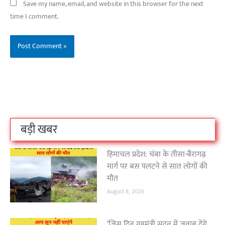
Save my name, email, and website in this browser for the next
time I comment.
बिहार के इन 2 हजार
विश्व का सबसे अमीर
दंतेवाड़ा एक बा
लोगों का धर्म क्या है?
क्रिकेट बोर्ड कौन सा
नक्सली हमले स
है?
उठा
On Oct 3, 2023
On Sep 26, 2023
On Apr 26, 2023
बड़ी खबर
हिमाचल प्रदेश: चंबा के तीसा-बैरागढ़
मार्ग पर बस पलटने से सात लोगों की
मौत
August 8, 2026
‘जिस दिन गृहमंत्री सदन में जवाब देंगे,