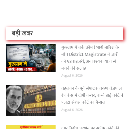
लोगों का धर्म क्या है?
क्रिकेट बोर्ड कौन सा
नक्सली हमले स
है?
उठा
On Oct 3, 2023
On Sep 26, 2023
On Apr 26, 2023
बड़ी खबर
गुरुग्राम में वर्क फ्रॉम ! भारी बारिश के
बीच District Magistrate ने जारी
की एडवाइजरी, अनावश्यक यात्रा से
बचने की सलाह
August 6, 2026
तहलका के पूर्व संपादक तरुण तेजपाल
रेप केस में दोषी करार, बॉम्बे हाई कोर्ट ने
पलटा सेशंस कोर्ट का फैसला
August 6, 2026
CJP विरोध प्रदर्शन पर सुप्रीम कोर्ट की