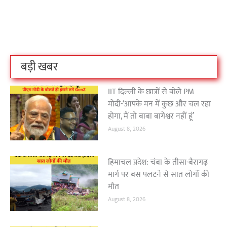
बिहार के इन 2 हजार
विश्व का सबसे अमीर
दंतेवाड़ा एक बा
लोगों का धर्म क्या है?
क्रिकेट बोर्ड कौन सा
नक्सली हमले स
है?
उठा
On Oct 3, 2023
On Sep 26, 2023
On Apr 26, 2023
बड़ी खबर
IIT दिल्ली के छात्रों से बोले PM
मोदी-‘आपके मन में कुछ और चल रहा
होगा, मैं तो बाबा बागेश्वर नहीं हूं’
August 8, 2026
हिमाचल प्रदेश: चंबा के तीसा-बैरागढ़
मार्ग पर बस पलटने से सात लोगों की
मौत
August 8, 2026