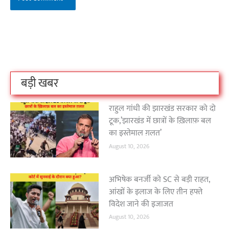
बिहार के इन 2 हजार
विश्व का सबसे अमीर
दंतेवाड़ा एक बा
लोगों का धर्म क्या है?
क्रिकेट बोर्ड कौन सा
नक्सली हमले स
है?
उठा
On Oct 3, 2023
On Sep 26, 2023
On Apr 26, 2023
बड़ी खबर
राहुल गांधी की झारखंड सरकार को दो
टूक,’झारखंड में छात्रों के ख़िलाफ़ बल
का इस्तेमाल ग़लत’
August 10, 2026
अभिषेक बनर्जी को SC से बड़ी राहत,
आंखों के इलाज के लिए तीन हफ्ते
विदेश जाने की इजाजत
August 10, 2026