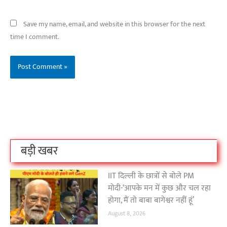
Save my name, email, and website in this browser for the next
time I comment.
बिहार के इन 2 हजार
विश्व का सबसे अमीर
दंतेवाड़ा एक बा
लोगों का धर्म क्या है?
क्रिकेट बोर्ड कौन सा
नक्सली हमले स
है?
उठा
On Oct 3, 2023
On Sep 26, 2023
On Apr 26, 2023
बड़ी खबर
IIT दिल्ली के छात्रों से बोले PM
मोदी-‘आपके मन में कुछ और चल रहा
होगा, मैं तो बाबा बागेश्वर नहीं हूं’
August 8, 2026