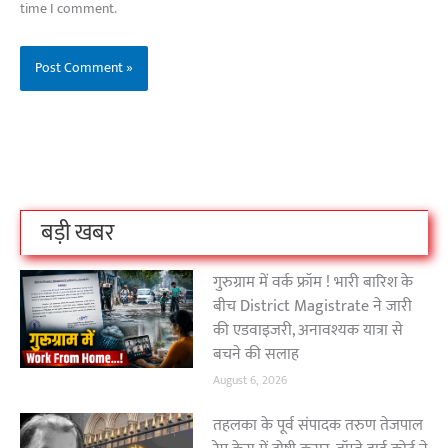
time I comment.
बिहार के इन 2 हजार
विश्व का सबसे अमीर
दंतेवाड़ा एक बा
लोगों का धर्म क्या है?
क्रिकेट बोर्ड कौन सा
नक्सली हमले स
है?
उठा
On Oct 3, 2023
On Sep 26, 2023
On Apr 26, 2023
बड़ी खबर
गुरुग्राम में वर्क फ्रॉम ! भारी बारिश के
बीच District Magistrate ने जारी
की एडवाइजरी, अनावश्यक यात्रा से
बचने की सलाह
August 6, 2026
तहलका के पूर्व संपादक तरुण तेजपाल