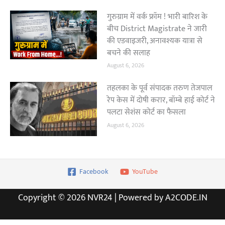
गुरुग्राम में वर्क फ्रॉम ! भारी बारिश के
बीच District Magistrate ने जारी
की एडवाइजरी, अनावश्यक यात्रा से
बचने की सलाह
August 6, 2026
तहलका के पूर्व संपादक तरुण तेजपाल
रेप केस में दोषी करार, बॉम्बे हाई कोर्ट ने
पलटा सेशंस कोर्ट का फैसला
August 6, 2026
Facebook
YouTube
Copyright © 2026 NVR24 | Powered by A2CODE.IN