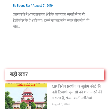
By
Beena Rai
/
August 21, 2019
उत्तरकाशी में आपदा प्रभावित क्षेत्रों के लिए राहत सामग्री ले जा रहे
हेलीकॉप्टर के क्रेश हो गया। इससे पायलट समेत सवार तीन लोगों की
मौत…
बिहार के इन 2 हजार
विश्व का सबसे अमीर
दंतेवाड़ा एक बा
लोगों का धर्म क्या है?
क्रिकेट बोर्ड कौन सा
नक्सली हमले स
है?
उठा
On Oct 3, 2023
On Sep 26, 2023
On Apr 26, 2023
बड़ी खबर
CJP विरोध प्रदर्शन पर सुप्रीम कोर्ट की
बड़ी टिप्पणी, युवाओं को शांत करने की
ज़रूरत है, संयम बरतें एजेंसियां
August 5, 2026