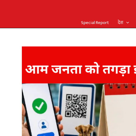
Special Report
देश