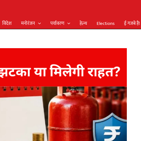
विदेश
मनोरंजन
पर्यावरण
हेल्थ
Elections
ई गजबे है!