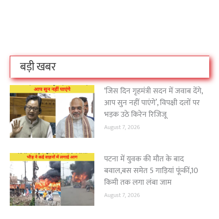
बिहार के इन 2 हजार
विश्व का सबसे अमीर
दंतेवाड़ा एक बा
लोगों का धर्म क्या है?
क्रिकेट बोर्ड कौन सा
नक्सली हमले स
है?
उठा
On Oct 3, 2023
On Sep 26, 2023
On Apr 26, 2023
बड़ी खबर
‘जिस दिन गृहमंत्री सदन में जवाब देंगे,
आप सुन नहीं पाएंगे’, विपक्षी दलों पर
भड़क उठे किरेन रिजिजू
August 7, 2026
पटना में युवक की मौत के बाद
बवाल,बस समेत 5 गाड़ियां फूंकीं,10
किमी तक लगा लंबा जाम
August 7, 2026