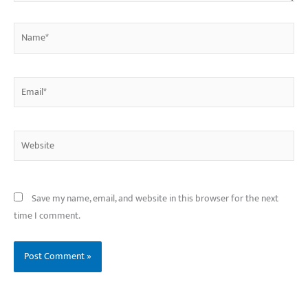
Name*
Email*
Website
Save my name, email, and website in this browser for the next
time I comment.
बिहार के इन 2 हजार
विश्व का सबसे अमीर
दंतेवाड़ा एक बा
लोगों का धर्म क्या है?
क्रिकेट बोर्ड कौन सा
नक्सली हमले स