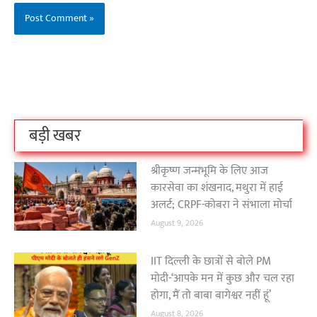
बिहार के इन 2 हजार
विश्व का सबसे अमीर
दंतेवाड़ा एक बा
लोगों का धर्म क्या है?
क्रिकेट बोर्ड कौन सा
नक्सली हमले स
है?
उठा
On Oct 3, 2023
On Sep 26, 2023
On Apr 26, 2023
बड़ी खबर
श्रीकृष्ण जन्मभूमि के लिए आज
कारसेवा का शंखनाद, मथुरा में हाई
अलर्ट; CRPF-कोबरा ने संभाला मोर्चा
August 9, 2026
IIT दिल्ली के छात्रों से बोले PM
मोदी-‘आपके मन में कुछ और चल रहा
होगा, मैं तो बाबा बागेश्वर नहीं हूं’
August 8, 2026