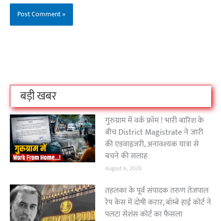
बिहार के इन 2 हजार
विश्व का सबसे अमीर
दंतेवाड़ा एक बा
लोगों का धर्म क्या है?
क्रिकेट बोर्ड कौन सा
नक्सली हमले स
है?
उठा
On Oct 3, 2023
On Sep 26, 2023
On Apr 26, 2023
बड़ी खबर
गुरुग्राम में वर्क फ्रॉम ! भारी बारिश के
बीच District Magistrate ने जारी
की एडवाइजरी, अनावश्यक यात्रा से
बचने की सलाह
August 6, 2026
तहलका के पूर्व संपादक तरुण तेजपाल
रेप केस में दोषी करार, बॉम्बे हाई कोर्ट ने
पलटा सेशंस कोर्ट का फैसला