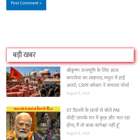
बिहार के इन 2 हजार
विश्व का सबसे अमीर
दंतेवाड़ा एक बा
लोगों का धर्म क्या है?
क्रिकेट बोर्ड कौन सा
नक्सली हमले स
है?
उठा
On Oct 3, 2023
On Sep 26, 2023
On Apr 26, 2023
बड़ी खबर
श्रीकृष्ण जन्मभूमि के लिए आज
कारसेवा का शंखनाद, मथुरा में हाई
अलर्ट; CRPF-कोबरा ने संभाला मोर्चा
August 9, 2026
IIT दिल्ली के छात्रों से बोले PM
मोदी-‘आपके मन में कुछ और चल रहा
होगा, मैं तो बाबा बागेश्वर नहीं हूं’
August 8, 2026