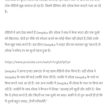
साथ शादी की दूसरी सालगिरह सेलिब्रेट किया है। इस खास मौके पर दोनों का एक टिक
टॉक वीडियों ख़ूब वायरल हो रहा है। जिसमें दीपिका और शोएब केक काटते नजर आ रहे
हैं।
वीडियो में आप देख सकते हैं Deepika और शोएब ने साथ में केक काटा और एक दूसरे
को खिलाया। दोनों हर मौके को स्पेशल बनाने का कोई मौका नहीं छोड़ते हैं, जिसे उनके
फैंस खूब पसंद करते हैं। इस दौरान Deepika ने लाइट ग्रीन का सलवार सूट पहना है तो
शोएब ने सफेद रंग का कुर्ता पहना हुआ है।
https://www.youtube.com/watch?v=jjiLbfpf2aI
Deepika ने अपना इन्स्टा अकाउंट से यह खास वीडियो शेयर किया है। वहीं शोएब ने
Deepika के साथ की कई तस्वीरें शेयर की हैं। तस्वीर में शोएब Deepika के माथे पर
किस करते नजर आ रहे हैं। एक अन्य तस्वीर में Deepika भी शोएब के गाल पर किस कर
रही हैं। तस्वीरों के साथ शोएब ने कैप्शन में लिखा- ‘अल्लाह हमें खुशी और शांति दें। जैसा
कि वे हमेशा करते हैं और जिंदगी भर एक-दूसरे का साथ। बाकी ये तो तुम जानती ही हो कि
मैं तुमसे बहुत ज्यादा… हैप्पी एनिवर्सरी.’