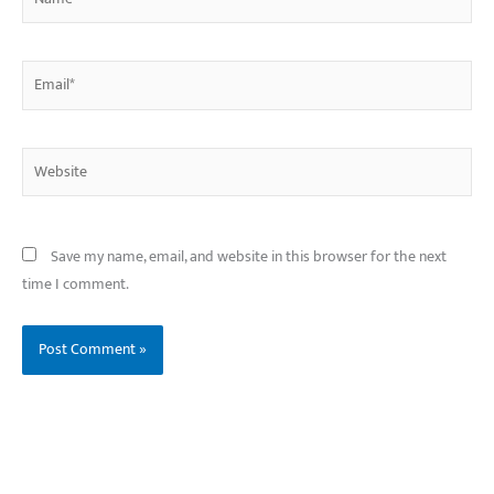
Email*
Website
Save my name, email, and website in this browser for the next
time I comment.
बिहार के इन 2 हजार
विश्व का सबसे अमीर
दंतेवाड़ा एक बा
लोगों का धर्म क्या है?
क्रिकेट बोर्ड कौन सा
नक्सली हमले स
है?
उठा
On Oct 3, 2023
On Sep 26, 2023
On Apr 26, 2023