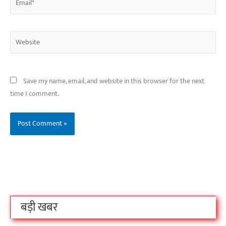
Website
Save my name, email, and website in this browser for the next
time I comment.
बिहार के इन 2 हजार
विश्व का सबसे अमीर
दंतेवाड़ा एक बा
लोगों का धर्म क्या है?
क्रिकेट बोर्ड कौन सा
नक्सली हमले स
है?
उठा
On Oct 3, 2023
On Sep 26, 2023
On Apr 26, 2023
बड़ी खबर