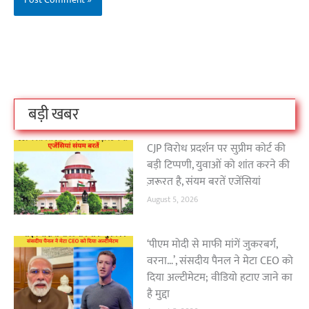
बिहार के इन 2 हजार
विश्व का सबसे अमीर
दंतेवाड़ा एक बा
लोगों का धर्म क्या है?
क्रिकेट बोर्ड कौन सा
नक्सली हमले स
है?
उठा
On Oct 3, 2023
On Sep 26, 2023
On Apr 26, 2023
बड़ी खबर
CJP विरोध प्रदर्शन पर सुप्रीम कोर्ट की
बड़ी टिप्पणी, युवाओं को शांत करने की
ज़रूरत है, संयम बरतें एजेंसियां
August 5, 2026
‘पीएम मोदी से माफी मांगें जुकरबर्ग,
वरना…’, संसदीय पैनल ने मेटा CEO को
दिया अल्टीमेटम; वीडियो हटाए जाने का
है मुद्दा