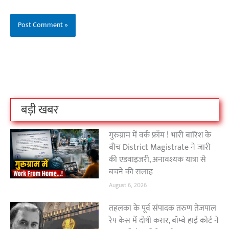
बिहार के इन 2 हजार
विश्व का सबसे अमीर
दंतेवाड़ा एक बा
लोगों का धर्म क्या है?
क्रिकेट बोर्ड कौन सा
नक्सली हमले स
है?
उठा
On Oct 3, 2023
On Sep 26, 2023
On Apr 26, 2023
बड़ी खबर
गुरुग्राम में वर्क फ्रॉम ! भारी बारिश के
बीच District Magistrate ने जारी
की एडवाइजरी, अनावश्यक यात्रा से
बचने की सलाह
August 6, 2026
तहलका के पूर्व संपादक तरुण तेजपाल
रेप केस में दोषी करार, बॉम्बे हाई कोर्ट ने