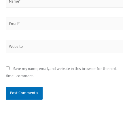
Email*
Website
Save my name, email, and website in this browser for the next
time I comment.
बिहार के इन 2 हजार
विश्व का सबसे अमीर
दंतेवाड़ा एक बा
लोगों का धर्म क्या है?
क्रिकेट बोर्ड कौन सा
नक्सली हमले स
है?
उठा
On Oct 3, 2023
On Sep 26, 2023
On Apr 26, 2023