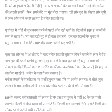
दिन की शुरूआत हुई। दिल्ली में BJP के अध्यक्ष मनोज तिवारी की। मनोज की मां ललिता
पिछले दो हफ़्तों से दिल्ली में ही हैं। बनारस से अपने बेटे का बर्थ डे मनाने आई थीं। मनोज
की आरती उतारीं। फिर, अपने बेटे का मुंह मीठा कराया। दही और गुड़ से। बिहार और यूपी
से जन्म और कर्म का रिश्ता रहा है मनोज तिवारी का।
पूर्वांचल में कोई भी शुभ काम करने से पहले लोग दही खाते हैं। दिल्ली में BJP 21 सालों से
सत्ता से बाहर है। क्या पता दही-गुड़ से ही बात बन जाये। इस बार दिल्ली के चुनाव में
हनुमान भक्त बनने के लिए BJP और AAP पार्टी में होड़ मची है।
पूजा पाठ और मां के आशीर्वाद के बाद मनोज तिवारी लुटियन ज़ोन में बंगले के लॉन में बैठ
गए। गुलाबी ठंड में हल्की धूप का गुनगुनापन लेने। बात शुरू हो गई हनुमान भक्त को
लेकर। इन दिनों दिल्ली के CM अरविंद केजरीवाल बजरंगबली के मंदिर जा रहे हैं। हनुमान
चालीसा गा रहे हैं। मनोज ने कहा ये सब तमाशा है।
मनोज तिवारी ने केजरीवाल पर फ़र्ज़ी हनुमान भक्त होने का आरोप लगाया। वे बोले जूता
खोलने के बाद अरविंद तो बिना हाथ धोए मंदिर चले गए थे। वे कौन से भक्त हैं।
BJP के सांसद मनोज तिवारी को लगता है कि इस बार चुनाव में पार्टी 50 के पार चली
जाएगी। दिल्ली में विधानसभा की 70 सीटें हैं। पिछली बार BJP को सिर्फ़ 3 सीटें मिली थीं।
लोकसभा में पार्टी ने सभी 7 सीटें जीत लीं।