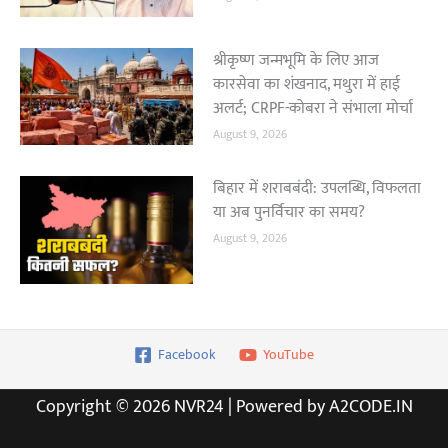
श्रीकृष्ण जन्मभूमि के लिए आज
कारसेवा का शंखनाद, मथुरा में हाई
अलर्ट; CRPF-कोबरा ने संभाला मोर्चा
August 9, 2026
बिहार में शराबबंदी: उपलब्धि, विफलता
या अब पुनर्विचार का समय?
August 9, 2026
Facebook
YouTube
Copyright © 2026 NVR24 | Powered by A2CODE.IN