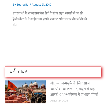
By
Beena Rai
/
August 21, 2019
उत्तरकाशी में आपदा प्रभावित क्षेत्रों के लिए राहत सामग्री ले जा रहे
हेलीकॉप्टर के क्रेश हो गया। इससे पायलट समेत सवार तीन लोगों की
मौत…
बिहार के इन 2 हजार
विश्व का सबसे अमीर
दंतेवाड़ा एक बा
लोगों का धर्म क्या है?
क्रिकेट बोर्ड कौन सा
नक्सली हमले स
है?
उठा
On Oct 3, 2023
On Sep 26, 2023
On Apr 26, 2023
बड़ी खबर
श्रीकृष्ण जन्मभूमि के लिए आज
कारसेवा का शंखनाद, मथुरा में हाई
अलर्ट; CRPF-कोबरा ने संभाला मोर्चा
August 9, 2026