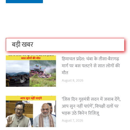
बिहार के इन 2 हजार
विश्व का सबसे अमीर
दंतेवाड़ा एक बा
लोगों का धर्म क्या है?
क्रिकेट बोर्ड कौन सा
नक्सली हमले स
है?
उठा
On Oct 3, 2023
On Sep 26, 2023
On Apr 26, 2023
बड़ी खबर
हिमाचल प्रदेश: चंबा के तीसा-बैरागढ़
मार्ग पर बस पलटने से सात लोगों की
मौत
August 8, 2026
‘जिस दिन गृहमंत्री सदन में जवाब देंगे,
आप सुन नहीं पाएंगे’, विपक्षी दलों पर
भड़क उठे किरेन रिजिजू
August 7, 2026