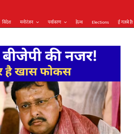
विदेश
मनोरंजन
पर्यावरण
हेल्थ
Elections
ई गजबे है!