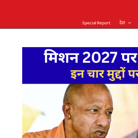
Special Report
देश