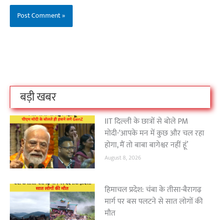
बिहार के इन 2 हजार
विश्व का सबसे अमीर
दंतेवाड़ा एक बा
लोगों का धर्म क्या है?
क्रिकेट बोर्ड कौन सा
नक्सली हमले स
है?
उठा
On Oct 3, 2023
On Sep 26, 2023
On Apr 26, 2023
बड़ी खबर
IIT दिल्ली के छात्रों से बोले PM
मोदी-‘आपके मन में कुछ और चल रहा
होगा, मैं तो बाबा बागेश्वर नहीं हूं’
August 8, 2026
हिमाचल प्रदेश: चंबा के तीसा-बैरागढ़
मार्ग पर बस पलटने से सात लोगों की
मौत