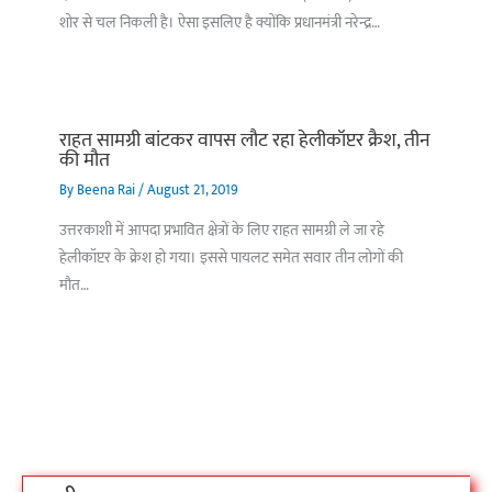
शोर से चल निकली है। ऐसा इसलिए है क्योंकि प्रधानमंत्री नरेन्द्र…
राहत सामग्री बांटकर वापस लौट रहा हेलीकॉप्टर क्रैश, तीन
की मौत
By
Beena Rai
/
August 21, 2019
उत्तरकाशी में आपदा प्रभावित क्षेत्रों के लिए राहत सामग्री ले जा रहे
हेलीकॉप्टर के क्रेश हो गया। इससे पायलट समेत सवार तीन लोगों की
मौत…
बिहार के इन 2 हजार
विश्व का सबसे अमीर
दंतेवाड़ा एक बा
लोगों का धर्म क्या है?
क्रिकेट बोर्ड कौन सा
नक्सली हमले स
है?
उठा
On Oct 3, 2023
On Sep 26, 2023
On Apr 26, 2023