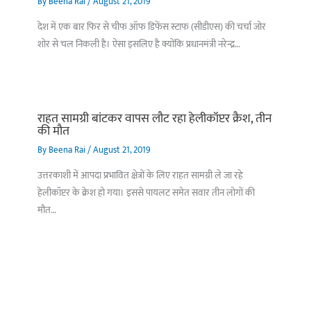
By
Beena Rai
/
August 21, 2019
देश में एक बार फिर से चीफ ऑफ डिफेंस स्टाफ (सीडीएस) की चर्चा जोर
शोर से चल निकली है। ऐसा इसलिए है क्योंकि प्रधानमंत्री नरेन्द्र…
राहत सामग्री बांटकर वापस लौट रहा हेलीकॉप्टर क्रैश, तीन
की मौत
By
Beena Rai
/
August 21, 2019
उत्तरकाशी में आपदा प्रभावित क्षेत्रों के लिए राहत सामग्री ले जा रहे
हेलीकॉप्टर के क्रेश हो गया। इससे पायलट समेत सवार तीन लोगों की
मौत…
बिहार के इन 2 हजार
विश्व का सबसे अमीर
दंतेवाड़ा एक बा
लोगों का धर्म क्या है?
क्रिकेट बोर्ड कौन सा
नक्सली हमले स
है?
उठा
On Oct 3, 2023
On Sep 26, 2023
On Apr 26, 2023