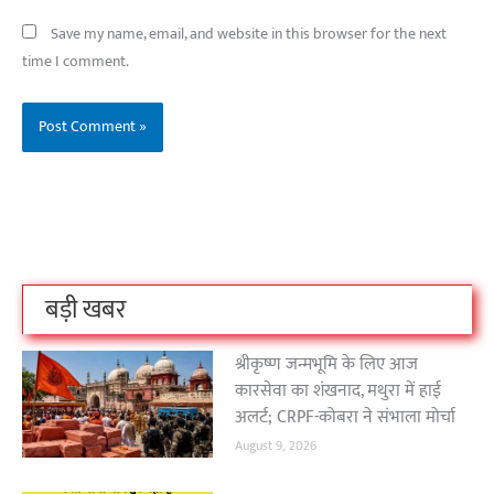
Save my name, email, and website in this browser for the next
time I comment.
बिहार के इन 2 हजार
विश्व का सबसे अमीर
दंतेवाड़ा एक बा
लोगों का धर्म क्या है?
क्रिकेट बोर्ड कौन सा
नक्सली हमले स
है?
उठा
On Oct 3, 2023
On Sep 26, 2023
On Apr 26, 2023
बड़ी खबर
श्रीकृष्ण जन्मभूमि के लिए आज
कारसेवा का शंखनाद, मथुरा में हाई
अलर्ट; CRPF-कोबरा ने संभाला मोर्चा
August 9, 2026