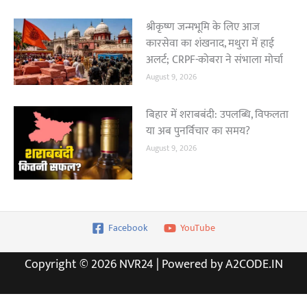
श्रीकृष्ण जन्मभूमि के लिए आज
कारसेवा का शंखनाद, मथुरा में हाई
अलर्ट; CRPF-कोबरा ने संभाला मोर्चा
August 9, 2026
बिहार में शराबबंदी: उपलब्धि, विफलता
या अब पुनर्विचार का समय?
August 9, 2026
Facebook
YouTube
Copyright © 2026 NVR24 | Powered by A2CODE.IN