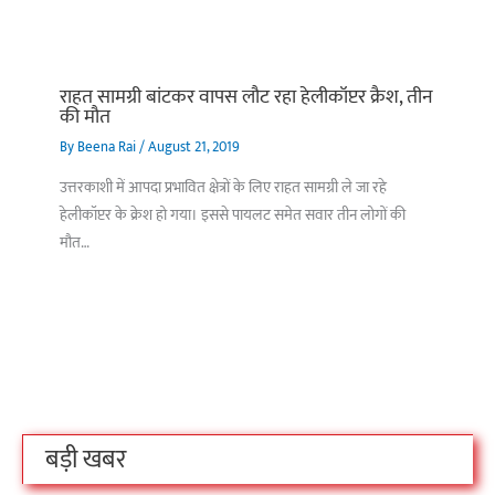
राहत सामग्री बांटकर वापस लौट रहा हेलीकॉप्टर क्रैश, तीन
की मौत
By
Beena Rai
/
August 21, 2019
उत्तरकाशी में आपदा प्रभावित क्षेत्रों के लिए राहत सामग्री ले जा रहे
हेलीकॉप्टर के क्रेश हो गया। इससे पायलट समेत सवार तीन लोगों की
मौत…
बिहार के इन 2 हजार
विश्व का सबसे अमीर
दंतेवाड़ा एक बा
लोगों का धर्म क्या है?
क्रिकेट बोर्ड कौन सा
नक्सली हमले स
है?
उठा
On Oct 3, 2023
On Sep 26, 2023
On Apr 26, 2023
बड़ी खबर