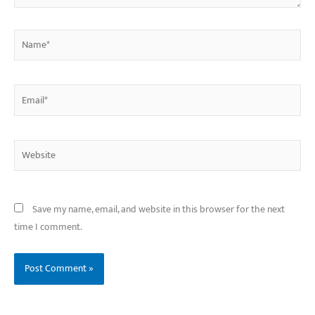
Name*
Email*
Website
Save my name, email, and website in this browser for the next
time I comment.
बिहार के इन 2 हजार
विश्व का सबसे अमीर
दंतेवाड़ा एक बा
लोगों का धर्म क्या है?
क्रिकेट बोर्ड कौन सा
नक्सली हमले स