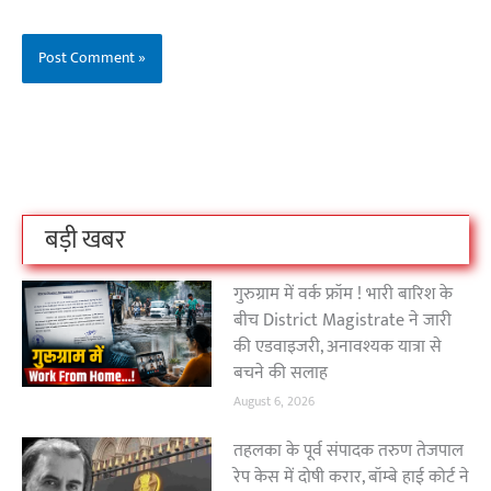
बिहार के इन 2 हजार
विश्व का सबसे अमीर
दंतेवाड़ा एक बा
लोगों का धर्म क्या है?
क्रिकेट बोर्ड कौन सा
नक्सली हमले स
है?
उठा
On Oct 3, 2023
On Sep 26, 2023
On Apr 26, 2023
बड़ी खबर
गुरुग्राम में वर्क फ्रॉम ! भारी बारिश के
बीच District Magistrate ने जारी
की एडवाइजरी, अनावश्यक यात्रा से
बचने की सलाह
August 6, 2026
तहलका के पूर्व संपादक तरुण तेजपाल
रेप केस में दोषी करार, बॉम्बे हाई कोर्ट ने