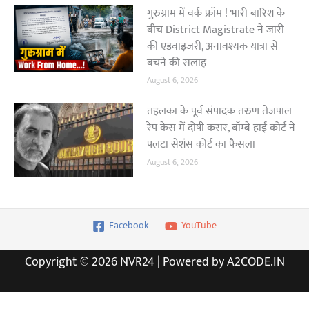
गुरुग्राम में वर्क फ्रॉम ! भारी बारिश के
बीच District Magistrate ने जारी
की एडवाइजरी, अनावश्यक यात्रा से
बचने की सलाह
August 6, 2026
तहलका के पूर्व संपादक तरुण तेजपाल
रेप केस में दोषी करार, बॉम्बे हाई कोर्ट ने
पलटा सेशंस कोर्ट का फैसला
August 6, 2026
Facebook
YouTube
Copyright © 2026 NVR24 | Powered by A2CODE.IN