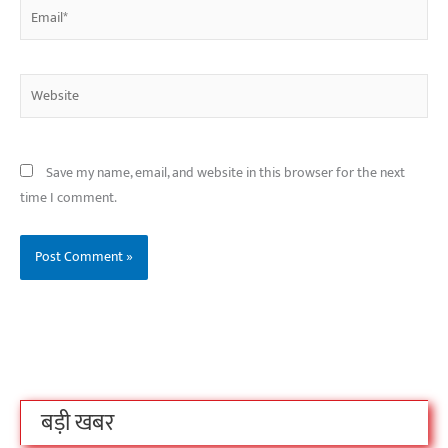
Email*
Website
Save my name, email, and website in this browser for the next
time I comment.
बिहार के इन 2 हजार
विश्व का सबसे अमीर
दंतेवाड़ा एक बा
लोगों का धर्म क्या है?
क्रिकेट बोर्ड कौन सा
नक्सली हमले स
है?
उठा
On Oct 3, 2023
On Sep 26, 2023
On Apr 26, 2023
बड़ी खबर