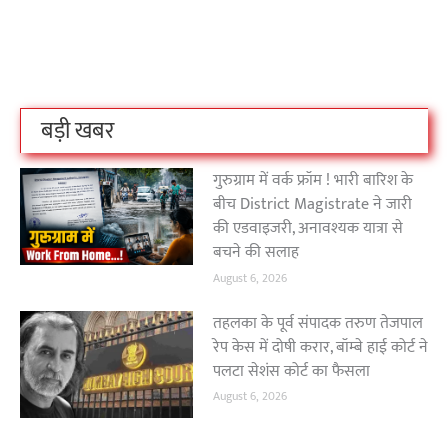
बिहार के इन 2 हजार
विश्व का सबसे अमीर
दंतेवाड़ा एक बा
लोगों का धर्म क्या है?
क्रिकेट बोर्ड कौन सा
नक्सली हमले स
है?
उठा
On Oct 3, 2023
On Sep 26, 2023
On Apr 26, 2023
बड़ी खबर
गुरुग्राम में वर्क फ्रॉम ! भारी बारिश के
बीच District Magistrate ने जारी
की एडवाइजरी, अनावश्यक यात्रा से
बचने की सलाह
August 6, 2026
तहलका के पूर्व संपादक तरुण तेजपाल
रेप केस में दोषी करार, बॉम्बे हाई कोर्ट ने
पलटा सेशंस कोर्ट का फैसला
August 6, 2026