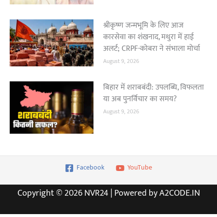
श्रीकृष्ण जन्मभूमि के लिए आज
कारसेवा का शंखनाद, मथुरा में हाई
अलर्ट; CRPF-कोबरा ने संभाला मोर्चा
August 9, 2026
बिहार में शराबबंदी: उपलब्धि, विफलता
या अब पुनर्विचार का समय?
August 9, 2026
Facebook
YouTube
Copyright © 2026 NVR24 | Powered by A2CODE.IN