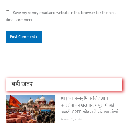
Save my name, email, and website in this browser for the next
time I comment.
बिहार के इन 2 हजार
विश्व का सबसे अमीर
दंतेवाड़ा एक बा
लोगों का धर्म क्या है?
क्रिकेट बोर्ड कौन सा
नक्सली हमले स
है?
उठा
On Oct 3, 2023
On Sep 26, 2023
On Apr 26, 2023
बड़ी खबर
श्रीकृष्ण जन्मभूमि के लिए आज
कारसेवा का शंखनाद, मथुरा में हाई
अलर्ट; CRPF-कोबरा ने संभाला मोर्चा
August 9, 2026