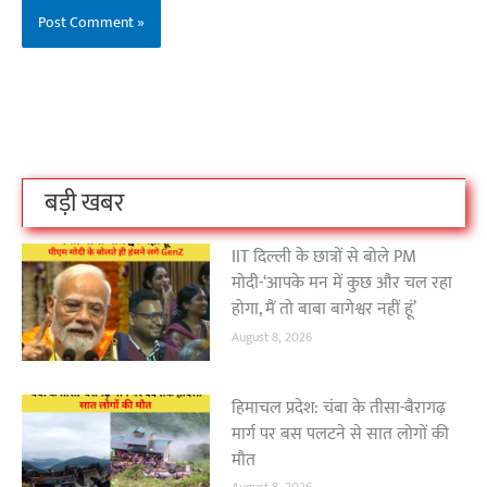
बिहार के इन 2 हजार
विश्व का सबसे अमीर
दंतेवाड़ा एक बा
लोगों का धर्म क्या है?
क्रिकेट बोर्ड कौन सा
नक्सली हमले स
है?
उठा
On Oct 3, 2023
On Sep 26, 2023
On Apr 26, 2023
बड़ी खबर
IIT दिल्ली के छात्रों से बोले PM
मोदी-‘आपके मन में कुछ और चल रहा
होगा, मैं तो बाबा बागेश्वर नहीं हूं’
August 8, 2026
हिमाचल प्रदेश: चंबा के तीसा-बैरागढ़
मार्ग पर बस पलटने से सात लोगों की
मौत