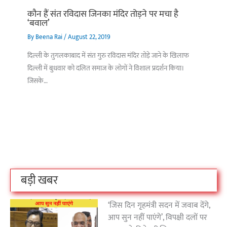
कौन हैं संत रविदास जिनका मंदिर तोड़ने पर मचा है
‘बवाल’
By
Beena Rai
/
August 22, 2019
दिल्ली के तुगलकाबाद में संत गुरु रविदास मंदिर तोड़े जाने के खिलाफ
दिल्ली में बुधवार को दलित समाज के लोगों ने विशाल प्रदर्शन किया।
जिसके…
बिहार के इन 2 हजार
विश्व का सबसे अमीर
दंतेवाड़ा एक बा
लोगों का धर्म क्या है?
क्रिकेट बोर्ड कौन सा
नक्सली हमले स
है?
उठा
On Oct 3, 2023
On Sep 26, 2023
On Apr 26, 2023
बड़ी खबर
‘जिस दिन गृहमंत्री सदन में जवाब देंगे,
आप सुन नहीं पाएंगे’, विपक्षी दलों पर