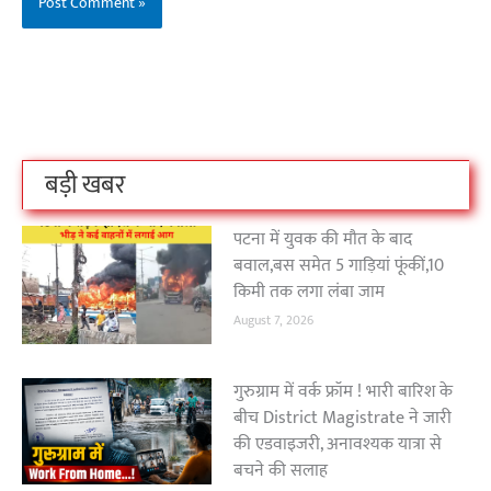
बिहार के इन 2 हजार
विश्व का सबसे अमीर
दंतेवाड़ा एक बा
लोगों का धर्म क्या है?
क्रिकेट बोर्ड कौन सा
नक्सली हमले स
है?
उठा
On Oct 3, 2023
On Sep 26, 2023
On Apr 26, 2023
बड़ी खबर
पटना में युवक की मौत के बाद
बवाल,बस समेत 5 गाड़ियां फूंकीं,10
किमी तक लगा लंबा जाम
August 7, 2026
गुरुग्राम में वर्क फ्रॉम ! भारी बारिश के
बीच District Magistrate ने जारी
की एडवाइजरी, अनावश्यक यात्रा से
बचने की सलाह