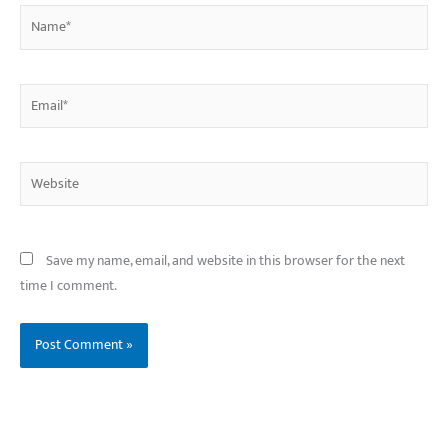
Name*
Email*
Website
Save my name, email, and website in this browser for the next
time I comment.
बिहार के इन 2 हजार
विश्व का सबसे अमीर
दंतेवाड़ा एक बा
लोगों का धर्म क्या है?
क्रिकेट बोर्ड कौन सा
नक्सली हमले स
है?
उठा
On Oct 3, 2023
On Sep 26, 2023
On Apr 26, 2023