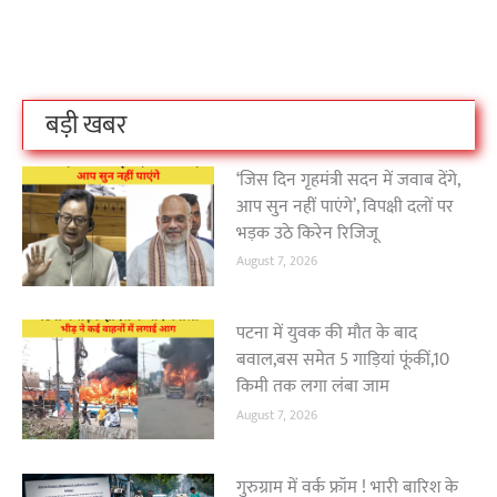
लोगों का धर्म क्या है?
क्रिकेट बोर्ड कौन सा
नक्सली हमले स
है?
उठा
On Oct 3, 2023
On Sep 26, 2023
On Apr 26, 2023
बड़ी खबर
‘जिस दिन गृहमंत्री सदन में जवाब देंगे,
आप सुन नहीं पाएंगे’, विपक्षी दलों पर
भड़क उठे किरेन रिजिजू
August 7, 2026
पटना में युवक की मौत के बाद
बवाल,बस समेत 5 गाड़ियां फूंकीं,10
किमी तक लगा लंबा जाम
August 7, 2026
गुरुग्राम में वर्क फ्रॉम ! भारी बारिश के